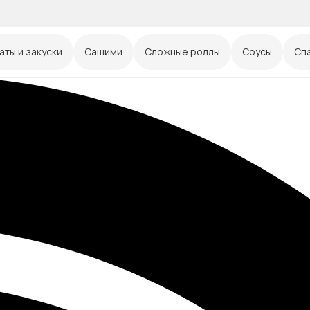
аты и закуски
Сашими
Сложные роллы
Соусы
Сп