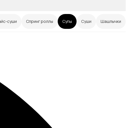
айс-суши
Спринг роллы
Супы
Суши
Шашлычки