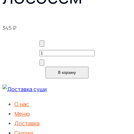
345
₽
Количество
товара
Суимоно
В корзину
с
лососем
О нас
Меню
Доставка
Скидки