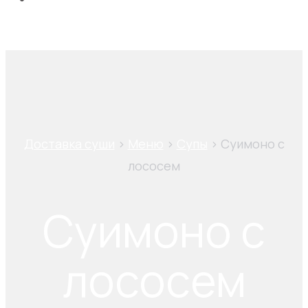
shopping_cart
0
₽
Доставка суши
>
Меню
>
Супы
>
Суимоно с
лососем
Суимоно с
лососем