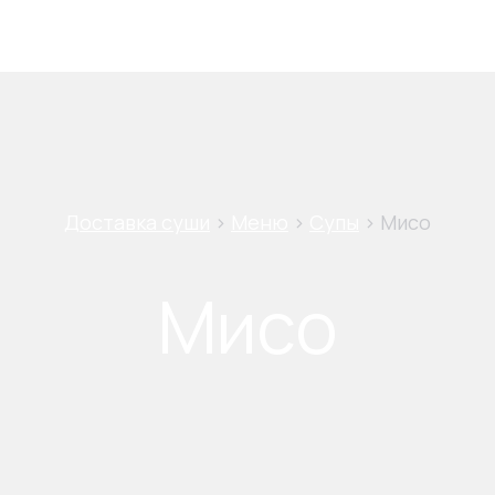
shopping_cart
0
₽
Доставка суши
>
Меню
>
Супы
>
Мисо
Мисо