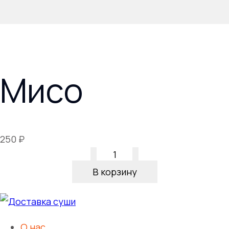
Мисо
250
₽
Количество
товара
В корзину
Мисо
О нас