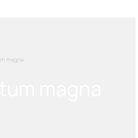
um magna
ctum magna