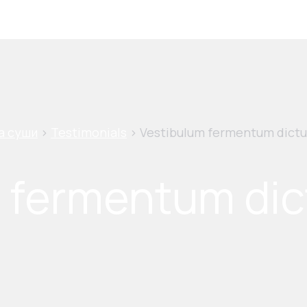
а суши
>
Testimonials
>
Vestibulum fermentum dict
m fermentum di