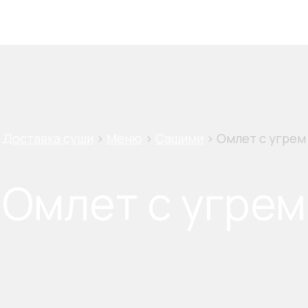
shopping_cart
0
₽
Доставка суши
>
Меню
>
Сашими
>
Омлет с угрем
Омлет с угрем