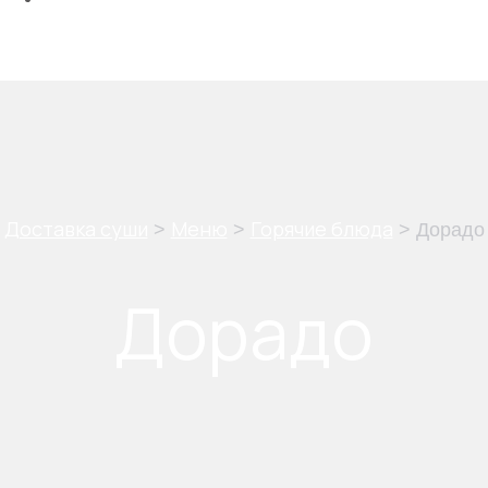
shopping_cart
0
₽
Доставка суши
Меню
Горячие блюда
>
>
>
Дорадо
Дорадо