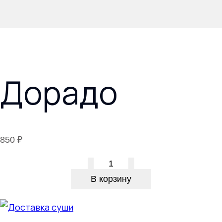
Дорадо
850
₽
Количество
В корзину
товара
Дорадо